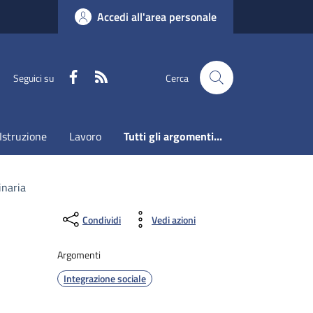
Accedi all'area personale
Faceboook
RSS
Seguici su
Cerca
Istruzione
Lavoro
Tutti gli argomenti...
inaria
Condividi
Vedi azioni
Argomenti
Integrazione sociale