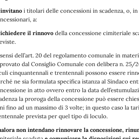
 invitano
i titolari delle concessioni in scadenza, o, in
ncessionari, a:
richiedere il rinnovo
della concessione cimiteriale sc
eviste.
 sensi dell’art. 20 del regolamento comunale in materi
provato dal Consiglio Comunale con delibera n. 25/20
culi cinquantennali e trentennali possono essere rinnov
rché ne sia formulata specifica istanza al Sindaco ent
ncessione in atto ovvero entro la data dell’estumulazion
adenza la proroga della concessione può essere chiesta
ni fino ad un massimo di 3 volte; in questo caso la tari
entennale prevista per quel tipo di loculo.
alora non intendano rinnovare la concessione, rinu
miteriale scaduta
e comunicare le disposizioni sui re