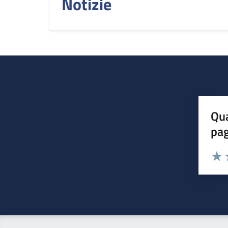
Notizie
Qua
pa
Valuta 
Valut
V