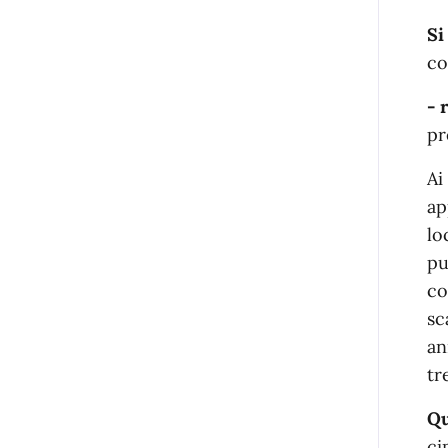
Si
co
- 
pr
Ai
ap
lo
pu
co
sc
an
tr
Qu
ci