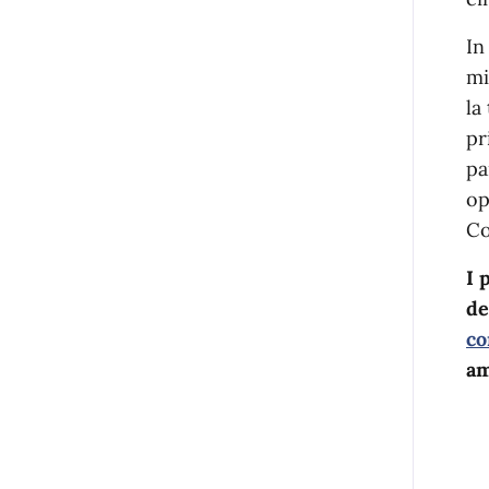
In
mi
la
pr
pa
op
Co
I 
de
co
am