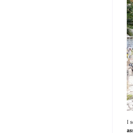
I 
as