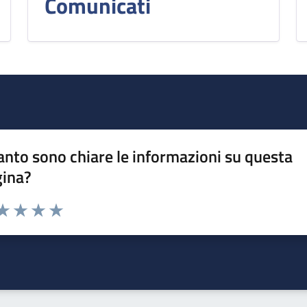
Comunicati
nto sono chiare le informazioni su questa
gina?
da 1 a 5 stelle la pagina
a 1 stelle su 5
aluta 2 stelle su 5
Valuta 3 stelle su 5
Valuta 4 stelle su 5
Valuta 5 stelle su 5