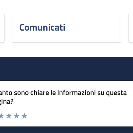
Comunicati
nto sono chiare le informazioni su questa
gina?
da 1 a 5 stelle la pagina
a 1 stelle su 5
aluta 2 stelle su 5
Valuta 3 stelle su 5
Valuta 4 stelle su 5
Valuta 5 stelle su 5