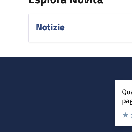
Notizie
Qua
pa
Valuta 
Valut
V