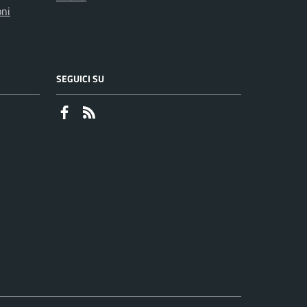
oni
SEGUICI SU
Faceboook
RSS