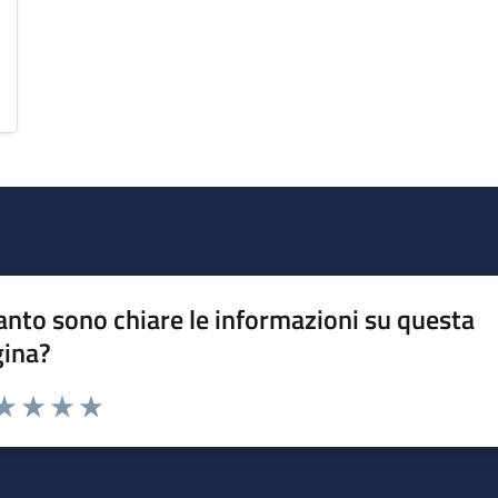
nto sono chiare le informazioni su questa
gina?
da 1 a 5 stelle la pagina
a 1 stelle su 5
aluta 2 stelle su 5
Valuta 3 stelle su 5
Valuta 4 stelle su 5
Valuta 5 stelle su 5