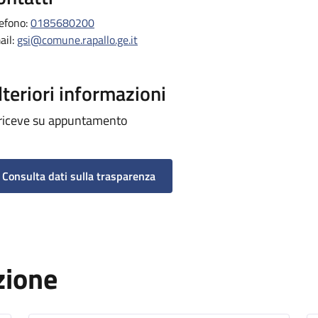
lefono:
0185680200
ail:
gsi@comune.rapallo.ge.it
lteriori informazioni
 riceve su appuntamento
Consulta dati sulla trasparenza
zione