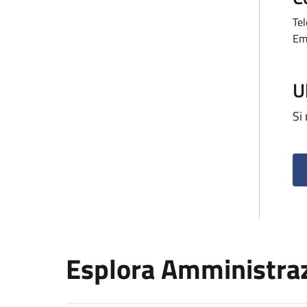
Te
Em
U
Si
Esplora Amministra