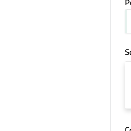
P
S
C