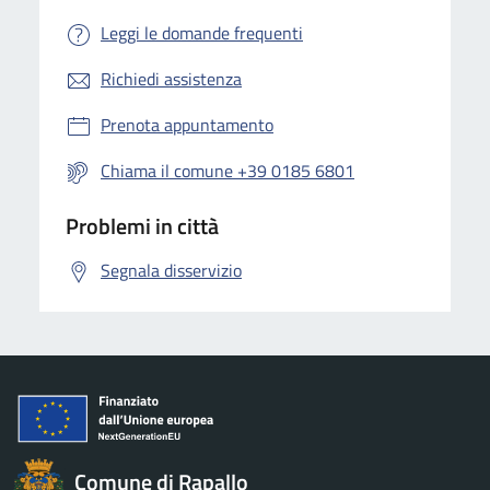
Leggi le domande frequenti
Richiedi assistenza
Prenota appuntamento
Chiama il comune +39 0185 6801
Problemi in città
Segnala disservizio
Comune di Rapallo