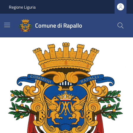
Vai ai contenuti
Vai al footer
Regione Liguria
Comune di Rapallo
Comune di Rapallo
Ultime notizie