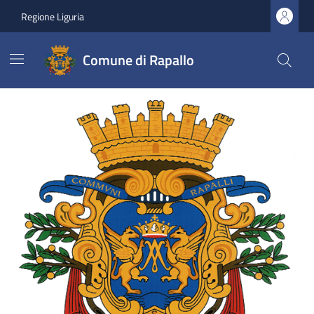
Vai ai contenuti
Vai al footer
Regione Liguria
Comune di Rapallo
Comune di Rapallo
Ultime notizie