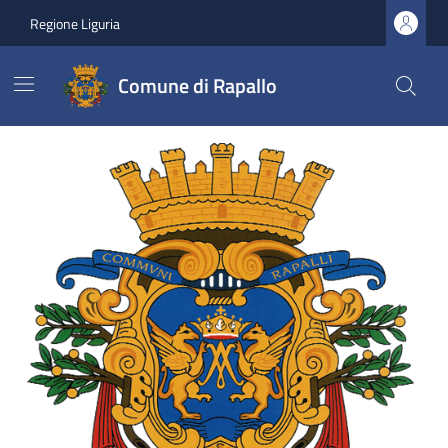
Vai ai contenuti
Vai al footer
Regione Liguria
Comune di Rapallo
Comune di Rapallo
Ultime notizie