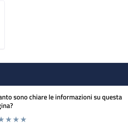
nto sono chiare le informazioni su questa
gina?
da 1 a 5 stelle la pagina
a 1 stelle su 5
aluta 2 stelle su 5
Valuta 3 stelle su 5
Valuta 4 stelle su 5
Valuta 5 stelle su 5