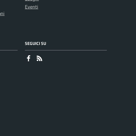
Eventi
oni
SEGUICI SU
Faceboook
RSS