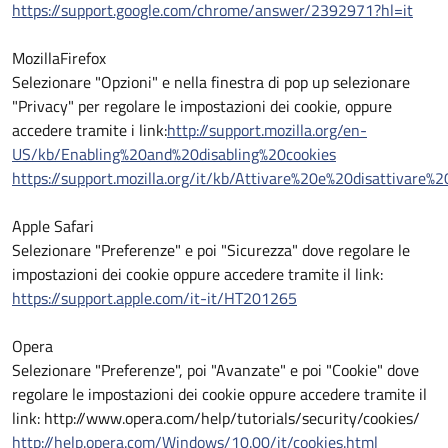
https://support.google.com/chrome/answer/2392971?hl=it
MozillaFirefox
Selezionare "Opzioni" e nella finestra di pop up selezionare
"Privacy" per regolare le impostazioni dei cookie, oppure
accedere tramite i link:
http://support.mozilla.org/en-
US/kb/Enabling%20and%20disabling%20cookies
https://support.mozilla.org/it/kb/Attivare%20e%20disattivare%
Apple Safari
Selezionare "Preferenze" e poi "Sicurezza" dove regolare le
impostazioni dei cookie oppure accedere tramite il link:
https://support.apple.com/it-it/HT201265
Opera
Selezionare "Preferenze", poi "Avanzate" e poi "Cookie" dove
regolare le impostazioni dei cookie oppure accedere tramite il
link: http://www.opera.com/help/tutorials/security/cookies/
http://help.opera.com/Windows/10.00/it/cookies.html