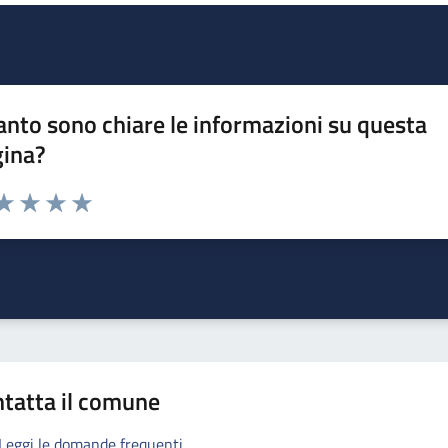
nto sono chiare le informazioni su questa
gina?
da 1 a 5 stelle la pagina
a 1 stelle su 5
aluta 2 stelle su 5
Valuta 3 stelle su 5
Valuta 4 stelle su 5
Valuta 5 stelle su 5
tatta il comune
Leggi le domande frequenti