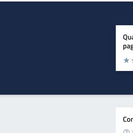
Qua
pa
Valuta 
Valut
V
Con