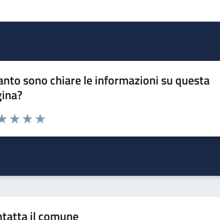
nto sono chiare le informazioni su questa
gina?
da 1 a 5 stelle la pagina
a 1 stelle su 5
aluta 2 stelle su 5
Valuta 3 stelle su 5
Valuta 4 stelle su 5
Valuta 5 stelle su 5
tatta il comune