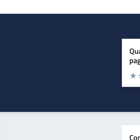
Qua
pa
Valuta 
Valut
V
Con