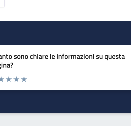
nto sono chiare le informazioni su questa
gina?
da 1 a 5 stelle la pagina
a 1 stelle su 5
aluta 2 stelle su 5
Valuta 3 stelle su 5
Valuta 4 stelle su 5
Valuta 5 stelle su 5