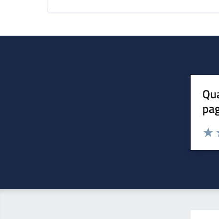
Qua
pa
Valuta 
Valut
V