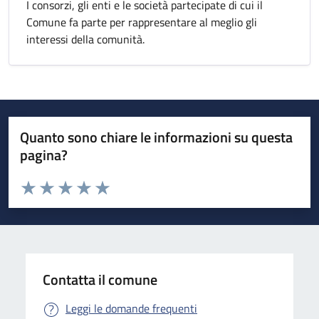
I consorzi, gli enti e le società partecipate di cui il
Comune fa parte per rappresentare al meglio gli
interessi della comunità.
Quanto sono chiare le informazioni su questa
pagina?
Valuta da 1 a 5 stelle la pagina
Valuta 1 stelle su 5
Valuta 2 stelle su 5
Valuta 3 stelle su 5
Valuta 4 stelle su 5
Valuta 5 stelle su 5
Contatta il comune
Leggi le domande frequenti