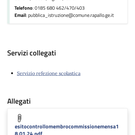
Telefono
: 0185 680 462/470/403
Email
: pubblica_istruzione@comune.rapallo.ge.it
Servizi collegati
Servizio refezione scolastica
Allegati
esitocontrollomembrocommissionemensa1
8.01.24.pdf