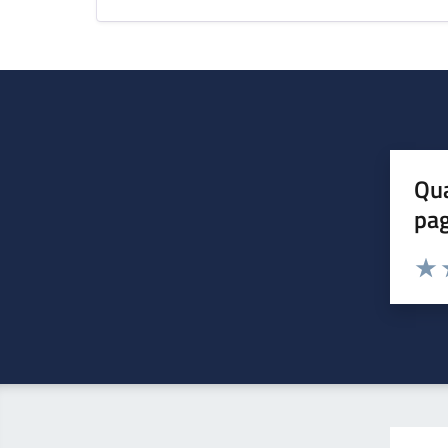
Qua
pa
Valuta 
Valut
V