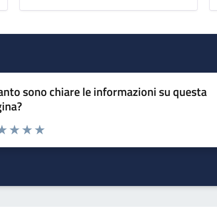
nto sono chiare le informazioni su questa
gina?
da 1 a 5 stelle la pagina
a 1 stelle su 5
aluta 2 stelle su 5
Valuta 3 stelle su 5
Valuta 4 stelle su 5
Valuta 5 stelle su 5