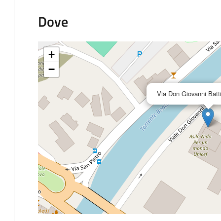
Dove
+
−
Via Don Giovanni Batt