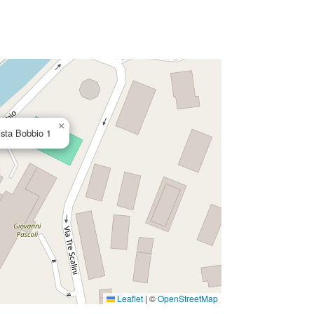
×
ista Bobbio 1
Leaflet
|
©
OpenStreetMap