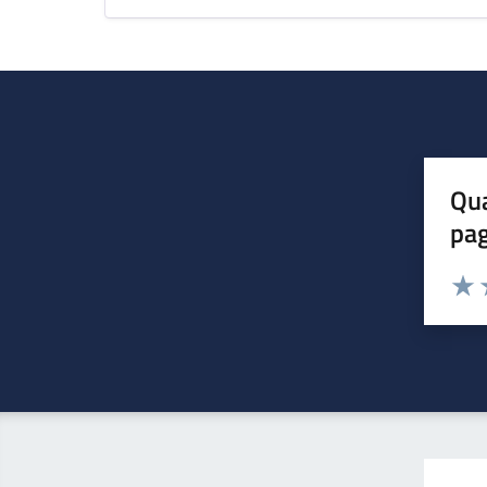
Qua
pa
Valuta 
Valut
V