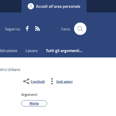
Accedi all'area personale
Faceboook
RSS
Seguici su
Cerca
Istruzione
Lavoro
Tutti gli argomenti...
ietro Urbano
Condividi
Vedi azioni
Argomenti
Morte