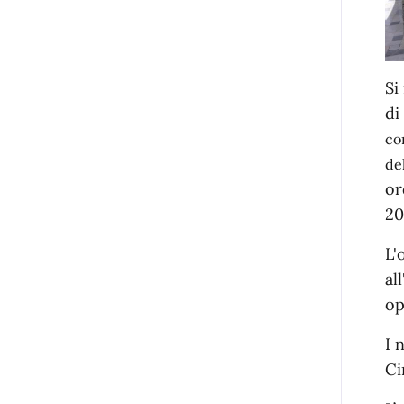
Si
di
co
de
or
20
L'
al
op
I 
Ci