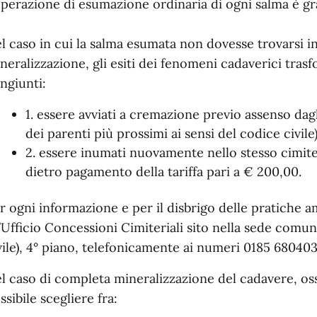
operazione di esumazione ordinaria di ogni salma è gra
l caso in cui la salma esumata non dovesse trovarsi i
neralizzazione
, gli esiti dei fenomeni cadaverici tras
ngiunti:
1. essere avviati a cremazione previo assenso dagli
dei parenti più prossimi ai sensi del codice civile
2. essere inumati nuovamente nello stesso cimit
dietro pagamento della tariffa pari a € 200,00.
r ogni informazione e per il disbrigo delle pratiche a
l’Ufficio Concessioni Cimiteriali sito nella sede comu
vile), 4° piano, telefonicamente ai numeri 0185 68040
l caso di completa mineralizzazione del cadavere
, os
ssibile scegliere fra: