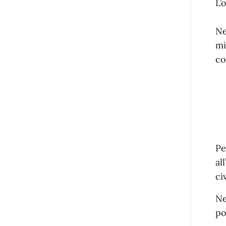
L’
Ne
mi
co
Pe
al
ci
Ne
po