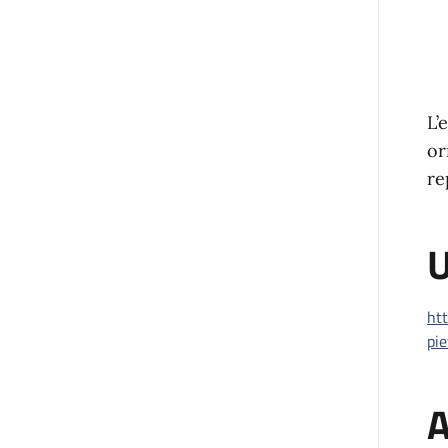
L’
or
re
U
htt
pi
A