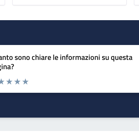
nto sono chiare le informazioni su questa
gina?
da 1 a 5 stelle la pagina
a 1 stelle su 5
aluta 2 stelle su 5
Valuta 3 stelle su 5
Valuta 4 stelle su 5
Valuta 5 stelle su 5