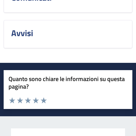
Avvisi
Quanto sono chiare le informazioni su questa
pagina?
Valuta da 1 a 5 stelle la pagina
Valuta 1 stelle su 5
Valuta 2 stelle su 5
Valuta 3 stelle su 5
Valuta 4 stelle su 5
Valuta 5 stelle su 5