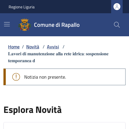
Regione Liguria
Comune di Rapallo
Home
/
Novità
/
Avvisi
/
𝐋𝐚𝐯𝐨𝐫𝐢 𝐝𝐢 𝐦𝐚𝐧𝐮𝐭𝐞𝐧𝐳𝐢𝐨𝐧𝐞 𝐚𝐥𝐥𝐚 𝐫𝐞𝐭𝐞 𝐢𝐝𝐫𝐢𝐜𝐚: 𝐬𝐨𝐬𝐩𝐞𝐧𝐬𝐢𝐨𝐧𝐞
𝐭𝐞𝐦𝐩𝐨𝐫𝐚𝐧𝐞𝐚 𝐝
Notizia non presente.
Esplora Novità