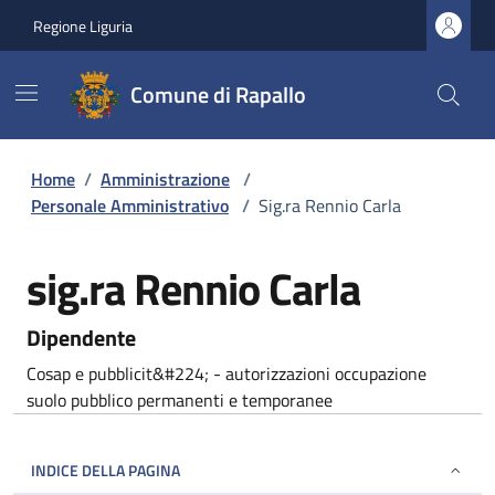
Regione Liguria
Comune di Rapallo
Home
/
Amministrazione
/
Personale Amministrativo
/
Sig.ra Rennio Carla
sig.ra Rennio Carla
Dipendente
Cosap e pubblicit&#224; - autorizzazioni occupazione
suolo pubblico permanenti e temporanee
INDICE DELLA PAGINA