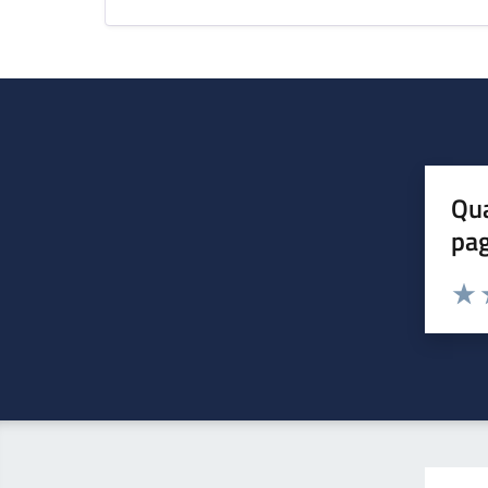
Qua
pa
Valuta 
Valut
V