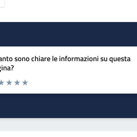
nto sono chiare le informazioni su questa
gina?
da 1 a 5 stelle la pagina
a 1 stelle su 5
aluta 2 stelle su 5
Valuta 3 stelle su 5
Valuta 4 stelle su 5
Valuta 5 stelle su 5