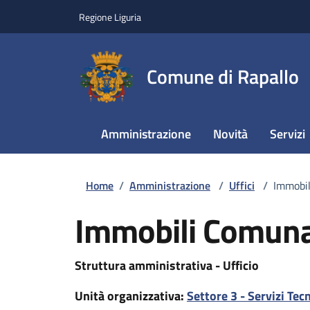
Regione Liguria
Comune di Rapallo
Amministrazione
Novità
Servizi
Home
/
Amministrazione
/
Uffici
/
Immobil
Immobili Comuna
Struttura amministrativa - Ufficio
Unità organizzativa:
Settore 3 - Servizi Tecn