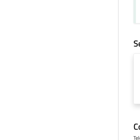
S
C
Te