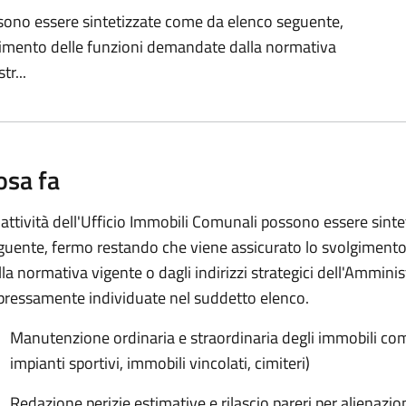
ossono essere sintetizzate come da elenco seguente,
gimento delle funzioni demandate dalla normativa
tr...
osa fa
 attività dell'Ufficio Immobili Comunali possono essere sint
guente, fermo restando che viene assicurato lo svolgiment
lla normativa vigente o dagli indirizzi strategici dell'Ammin
pressamente individuate nel suddetto elenco.
Manutenzione ordinaria e straordinaria degli immobili comun
impianti sportivi, immobili vincolati, cimiteri)
Redazione perizie estimative e rilascio pareri per alienazio