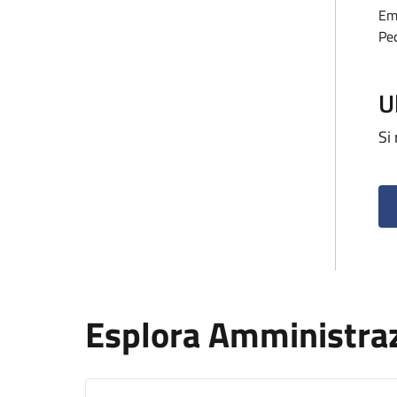
Em
Pe
U
Si
Esplora Amministra