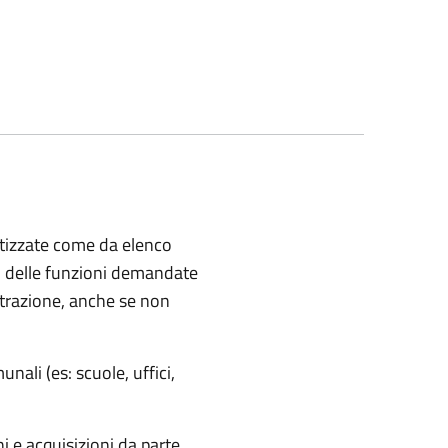
etizzate come da elenco
o delle funzioni demandate
istrazione, anche se non
ali (es: scuole, uffici,
ni e acquisizioni da parte