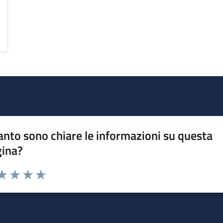
nto sono chiare le informazioni su questa
gina?
da 1 a 5 stelle la pagina
a 1 stelle su 5
aluta 2 stelle su 5
Valuta 3 stelle su 5
Valuta 4 stelle su 5
Valuta 5 stelle su 5