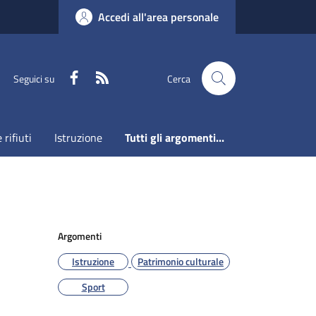
Accedi all'area personale
Faceboook
RSS
Seguici su
Cerca
 rifiuti
Istruzione
Tutti gli argomenti...
Argomenti
Istruzione
Patrimonio culturale
Sport