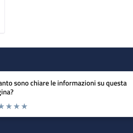
nto sono chiare le informazioni su questa
gina?
da 1 a 5 stelle la pagina
a 1 stelle su 5
aluta 2 stelle su 5
Valuta 3 stelle su 5
Valuta 4 stelle su 5
Valuta 5 stelle su 5