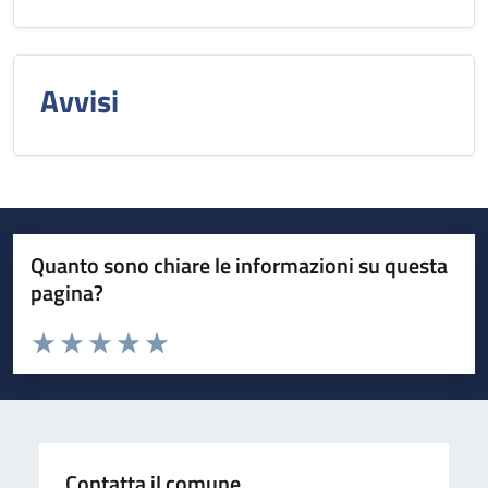
Avvisi
Quanto sono chiare le informazioni su questa
pagina?
Valuta da 1 a 5 stelle la pagina
Valuta 1 stelle su 5
Valuta 2 stelle su 5
Valuta 3 stelle su 5
Valuta 4 stelle su 5
Valuta 5 stelle su 5
Contatta il comune