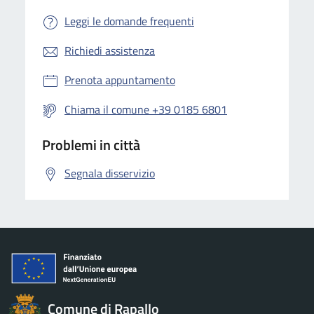
Leggi le domande frequenti
Richiedi assistenza
Prenota appuntamento
Chiama il comune +39 0185 6801
Problemi in città
Segnala disservizio
Comune di Rapallo