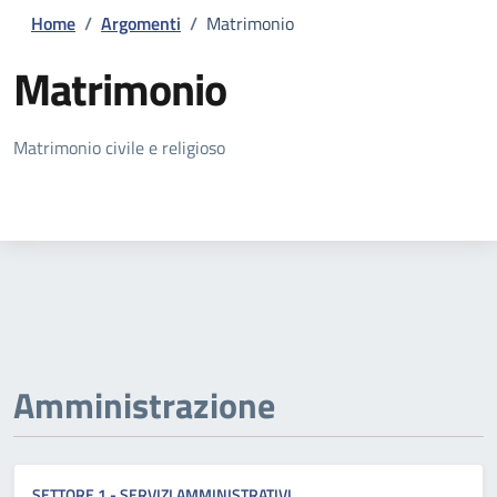
Home
/
Argomenti
/
Matrimonio
Matrimonio
Dettagli della notizia
Matrimonio civile e religioso
Amministrazione
SETTORE 1 - SERVIZI AMMINISTRATIVI