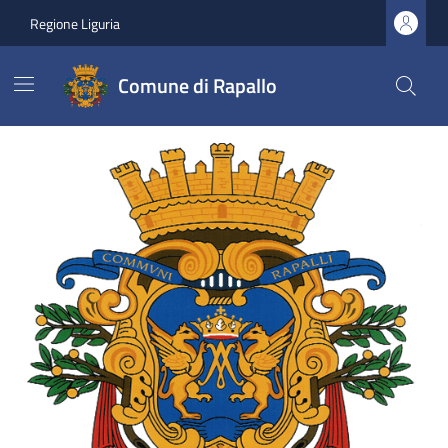
Vai ai contenuti
Vai al footer
Regione Liguria
Comune di Rapallo
Comune di Rapallo
Ultime notizie